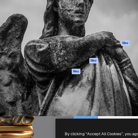
attform, um deine beste
Spaces
Academy
klichen. Mehr als 1 Million
KI-Assistent
Dokumentation
er Kreativen, Unternehmen,
KI-Bildgenerator
Support
Studios.
KI-Videogenerator
AGB
KI-
Datenschutzerkl
Stimmengenerator
Originale
Neu
Stock-Inhalte
Cookie-Richtlinie
MCP für
Vertrauenszentr
Neu
Claude/ChatGPT
Partner
Agenten
Neu
Unternehmen
API
Mobile App
Alle Magnific-Tools
-
2026
Freepik Company S.L.U.
Alle Rechte vorbehalten
.
By clicking “Accept All Cookies”, you ag