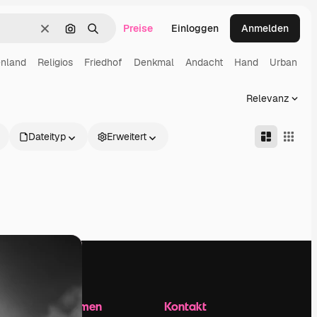
Preise
Einloggen
Anmelden
Löschen
Nach Bild suchen
Suchen
enland
Religios
Friedhof
Denkmal
Andacht
Hand
Urban
Relevanz
Dateityp
Erweitert
Unternehmen
Kontakt