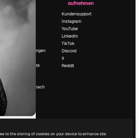
aufnehmen
Preise
Über uns
Kundensupport
Reviews
Instagram
Karriere
YouTube
ärung
Suchtrends
LinkedIn
Blog
TikTok
Veranstaltungen
Discord
um
Slidesgo
X
Deine Inhalte
Reddit
verkaufen
Pressesaal
Suchst du nach
magnific.ai
ree to the storing of cookies on your device to enhance site