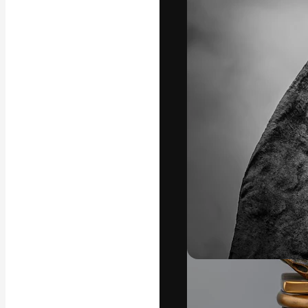
Die kreative Pl
Arbeit zu verwir
Abonnenten unt
Agenturen und 
Deutsch
Copyright © 2010