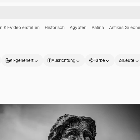
in KI-Video erstellen
Historisch
Agypten
Patina
Antikes Griech
KI-generiert
Ausrichtung
Farbe
Leute
Produkte
Loslegen