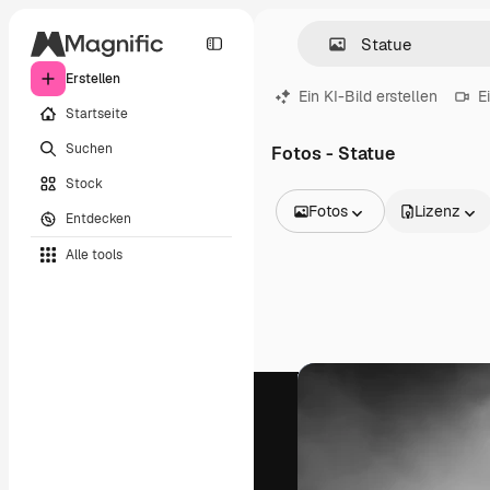
Erstellen
Ein KI-Bild erstellen
E
Startseite
Suchen
Fotos - Statue
Stock
Fotos
Lizenz
Entdecken
Alle Bilder
Alle tools
Vektoren
Illustrationen
Fotos
PSD
Vorlagen
Mockups
Videos
Filmmaterial
Motion Graphics
Videovorlagen
Icons
3D-Modelle
Schriftarten