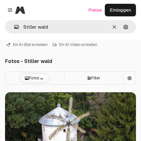
Magnific
Preise
Einloggen
Close menu
Löschen
Nach B
Ein KI-Bild erstellen
Ein KI-Video erstellen
Fotos - Stiller wald
Fotos
Filter