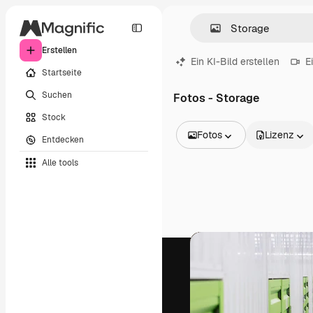
Erstellen
Ein KI-Bild erstellen
E
Startseite
Suchen
Fotos - Storage
Stock
Fotos
Lizenz
Entdecken
Alle Bilder
Alle tools
Vektoren
Illustrationen
Fotos
PSD
Vorlagen
Mockups
Videos
Filmmaterial
Motion Graphics
Videovorlagen
Icons
3D-Modelle
Schriftarten