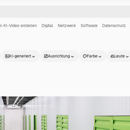
in KI-Video erstellen
Digital
Netzwerk
Software
Datenschutz
KI-generiert
Ausrichtung
Farbe
Leute
Produkte
Loslegen