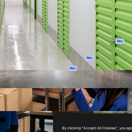
attform, um deine beste
Spaces
Academy
klichen. Mehr als 1 Million
KI-Assistent
Dokumentation
er Kreativen, Unternehmen,
KI-Bildgenerator
Support
Studios.
KI-Videogenerator
AGB
KI-
Datenschutzerkl
Stimmengenerator
Originale
Neu
Stock-Inhalte
Cookie-Richtlinie
MCP für
Vertrauenszentr
Neu
Claude/ChatGPT
Partner
Agenten
Neu
Unternehmen
API
Mobile App
Alle Magnific-Tools
-
2026
Freepik Company S.L.U.
Alle Rechte vorbehalten
.
By clicking “Accept All Cookies”, you ag