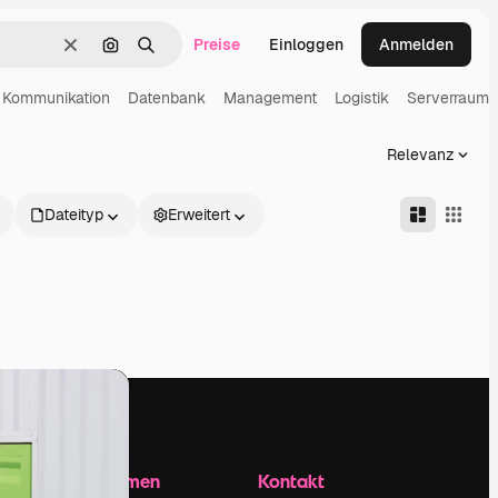
Preise
Einloggen
Anmelden
Löschen
Nach Bild suchen
Suchen
Kommunikation
Datenbank
Management
Logistik
Serverraum
Relevanz
Dateityp
Erweitert
Unternehmen
Kontakt