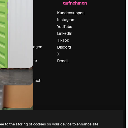
aufnehmen
Preise
Über uns
Kundensupport
Reviews
Instagram
Karriere
YouTube
ärung
Suchtrends
LinkedIn
Blog
TikTok
Veranstaltungen
Discord
um
Slidesgo
X
Deine Inhalte
Reddit
verkaufen
Pressesaal
Suchst du nach
magnific.ai
ree to the storing of cookies on your device to enhance site