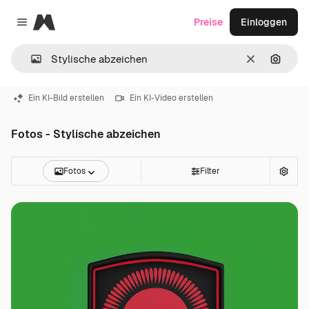
Magnific
Preise
Einloggen
Close menu
Löschen
Nach B
Ein KI-Bild erstellen
Ein KI-Video erstellen
Fotos - Stylische abzeichen
Fotos
Filter