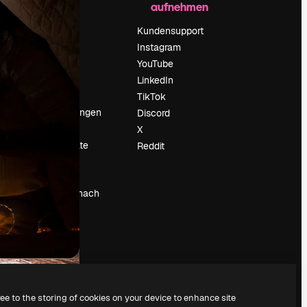
aufnehmen
Preise
Über uns
Kundensupport
Reviews
Instagram
Karriere
YouTube
ärung
Suchtrends
LinkedIn
Blog
TikTok
Veranstaltungen
Discord
um
Slidesgo
X
Deine Inhalte
Reddit
verkaufen
Pressesaal
Suchst du nach
magnific.ai
ree to the storing of cookies on your device to enhance site