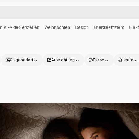
in KI-Video erstellen
Weihnachten
Design
Energieeffizient
Elekt
KI-generiert
Ausrichtung
Farbe
Leute
Produkte
Loslegen