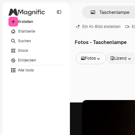
Erstellen
Ein KI-Bild erstellen
E
Startseite
Suchen
Fotos - Taschenlampe
Stock
Fotos
Lizenz
Entdecken
Alle Bilder
Alle tools
Vektoren
Illustrationen
Fotos
PSD
Vorlagen
Mockups
Videos
Filmmaterial
Motion Graphics
Videovorlagen
Icons
3D-Modelle
Schriftarten