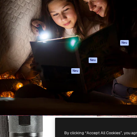
attform, um deine beste
Spaces
Academy
klichen. Mehr als 1 Million
KI-Assistent
Dokumentation
er Kreativen, Unternehmen,
KI-Bildgenerator
Support
Studios.
KI-Videogenerator
AGB
KI-
Datenschutzerkl
Stimmengenerator
Originale
Neu
Stock-Inhalte
Cookie-Richtlinie
MCP für
Vertrauenszentr
Neu
Claude/ChatGPT
Partner
Agenten
Neu
Unternehmen
API
Mobile App
Alle Magnific-Tools
-
2026
Freepik Company S.L.U.
Alle Rechte vorbehalten
.
By clicking “Accept All Cookies”, you ag