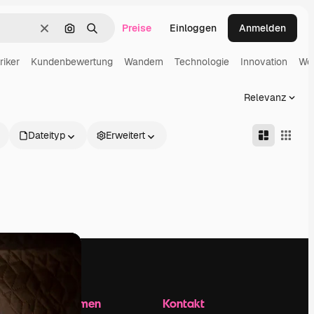
Preise
Einloggen
Anmelden
Löschen
Nach Bild suchen
Suchen
riker
Kundenbewertung
Wandern
Technologie
Innovation
We
Relevanz
Dateityp
Erweitert
Unternehmen
Kontakt