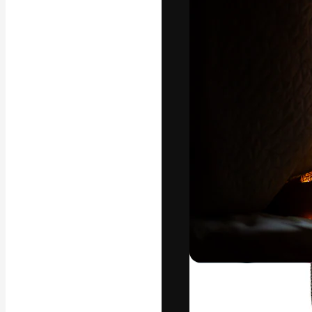
Die kreative Pl
Arbeit zu verwir
Abonnenten unt
Agenturen und 
Deutsch
Copyright © 2010