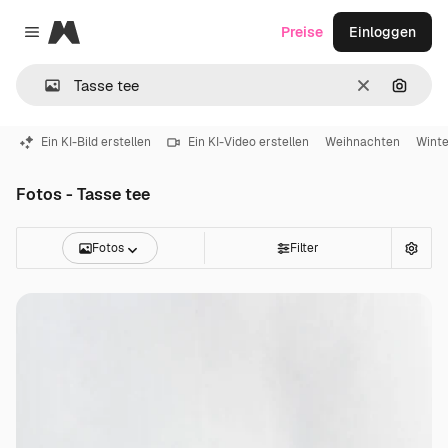
Magnific
Preise
Einloggen
Close menu
Löschen
Nach B
Ein KI-Bild erstellen
Ein KI-Video erstellen
Weihnachten
Winte
Fotos - Tasse tee
Fotos
Filter