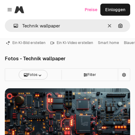
Magnific
Preise
Einloggen
Close menu
Löschen
Nach B
Ein KI-Bild erstellen
Ein KI-Video erstellen
Smart home
Blauer
Fotos - Technik wallpaper
Fotos
Filter