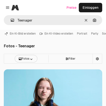
Magnific
Preise
Einloggen
Close menu
Löschen
Nach B
Ein KI-Bild erstellen
Ein KI-Video erstellen
Portrait
Party
So
Fotos - Teenager
Fotos
Filter