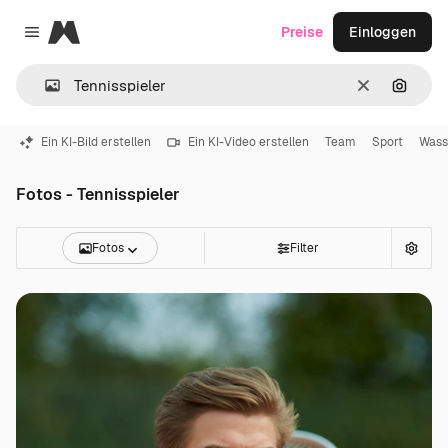
Magnific
Preise
Einloggen
Close menu
Löschen
Nach B
Ein KI-Bild erstellen
Ein KI-Video erstellen
Team
Sport
Wass
Fotos - Tennisspieler
Fotos
Filter