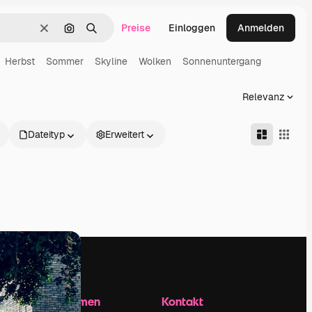
Preise
Einloggen
Anmelden
Löschen
Nach Bild suchen
Suchen
Herbst
Sommer
Skyline
Wolken
Sonnenuntergang
Relevanz
Dateityp
Erweitert
Unternehmen
Kontakt