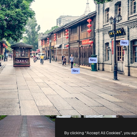
attform, um deine beste
Spaces
Academy
klichen. Mehr als 1 Million
KI-Assistent
Dokumentation
er Kreativen, Unternehmen,
KI-Bildgenerator
Support
Studios.
KI-Videogenerator
AGB
KI-
Datenschutzerkl
Stimmengenerator
Originale
Neu
Stock-Inhalte
Cookie-Richtlinie
MCP für
Vertrauenszentr
Neu
Claude/ChatGPT
Partner
Agenten
Neu
Unternehmen
API
Mobile App
Alle Magnific-Tools
-
2026
Freepik Company S.L.U.
Alle Rechte vorbehalten
.
By clicking “Accept All Cookies”, you ag