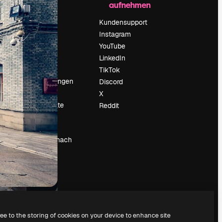
aufnehmen
Preise
Über uns
Kundensupport
Reviews
Instagram
Karriere
YouTube
ärung
Suchtrends
LinkedIn
Blog
TikTok
Veranstaltungen
Discord
um
Slidesgo
X
Deine Inhalte
Reddit
verkaufen
Pressesaal
Suchst du nach
magnific.ai
ree to the storing of cookies on your device to enhance site