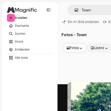
Erstellen
Ein KI-Bild erstellen
E
Startseite
Suchen
Fotos - Town
Stock
Fotos
Lizenz
Entdecken
Alle Bilder
Alle tools
Vektoren
Illustrationen
Fotos
PSD
Vorlagen
Mockups
Videos
Filmmaterial
Motion Graphics
Videovorlagen
Icons
3D-Modelle
Schriftarten