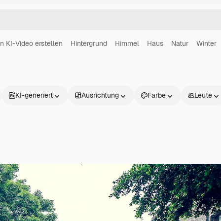
in KI-Video erstellen
Hintergrund
Himmel
Haus
Natur
Winter
KI-generiert
Ausrichtung
Farbe
Leute
Produkte
Loslegen