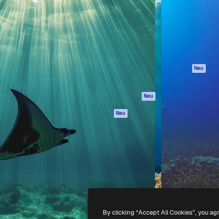
attform, um deine beste
Spaces
Academy
klichen. Mehr als 1 Million
KI-Assistent
Dokumentation
er Kreativen, Unternehmen,
KI-Bildgenerator
Support
Studios.
KI-Videogenerator
AGB
KI-
Datenschutzerkl
Stimmengenerator
Originale
Neu
Stock-Inhalte
Cookie-Richtlinie
MCP für
Vertrauenszentr
Neu
Claude/ChatGPT
Partner
Agenten
Neu
Unternehmen
API
Mobile App
Alle Magnific-Tools
-
2026
Freepik Company S.L.U.
Alle Rechte vorbehalten
.
By clicking “Accept All Cookies”, you ag