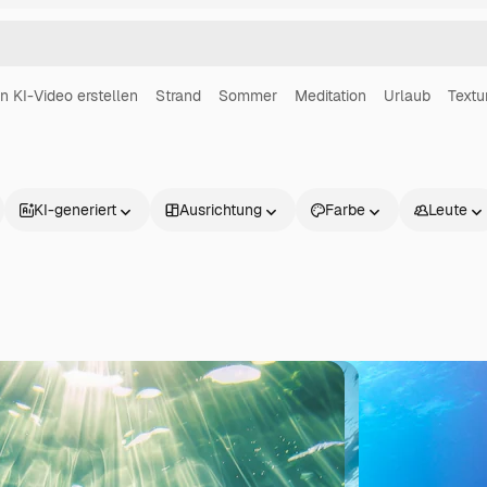
in KI-Video erstellen
Strand
Sommer
Meditation
Urlaub
Textu
KI-generiert
Ausrichtung
Farbe
Leute
Produkte
Loslegen