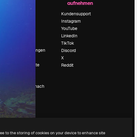
aufnehmen
Preise
Über uns
Kundensupport
Reviews
Instagram
Karriere
YouTube
ärung
Suchtrends
LinkedIn
Blog
TikTok
Veranstaltungen
Discord
um
Slidesgo
X
Deine Inhalte
Reddit
verkaufen
Pressesaal
Suchst du nach
magnific.ai
ree to the storing of cookies on your device to enhance site