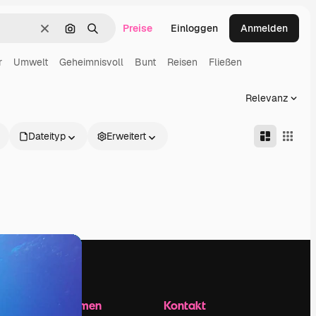
Preise
Einloggen
Anmelden
Löschen
Nach Bild suchen
Suchen
r
Umwelt
Geheimnisvoll
Bunt
Reisen
Fließen
Relevanz
Dateityp
Erweitert
Unternehmen
Kontakt