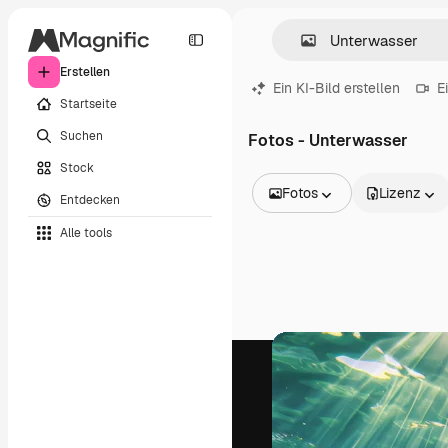
Erstellen
Ein KI-Bild erstellen
E
Startseite
Suchen
Fotos - Unterwasser
Stock
Fotos
Lizenz
Entdecken
Alle Bilder
Alle tools
Vektoren
Illustrationen
Fotos
PSD
Vorlagen
Mockups
Videos
Filmmaterial
Motion Graphics
Videovorlagen
Icons
3D-Modelle
Schriftarten