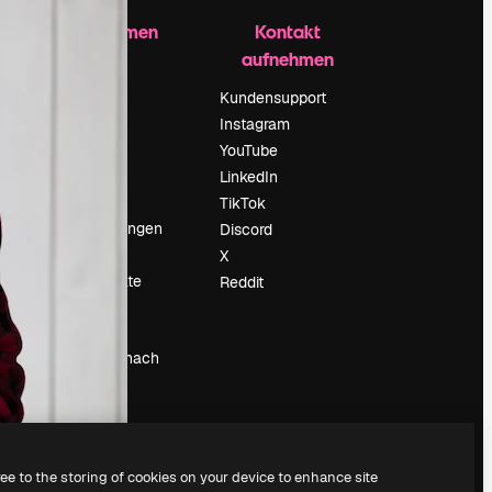
Unternehmen
Kontakt
aufnehmen
Preise
Über uns
Kundensupport
Reviews
Instagram
Karriere
YouTube
ärung
Suchtrends
LinkedIn
Blog
TikTok
Veranstaltungen
Discord
um
Slidesgo
X
Deine Inhalte
Reddit
verkaufen
Pressesaal
Suchst du nach
magnific.ai
ree to the storing of cookies on your device to enhance site