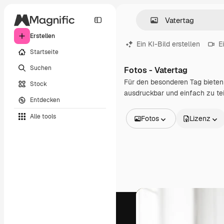
Erstellen
Ein KI-Bild erstellen
E
Startseite
Suchen
Fotos - Vatertag
Für den besonderen Tag bieten 
Stock
ausdruckbar und einfach zu tei
Entdecken
Alle tools
Fotos
Lizenz
Alle Bilder
Vektoren
Illustrationen
Fotos
PSD
Vorlagen
Mockups
Videos
Filmmaterial
Motion Graphics
Videovorlagen