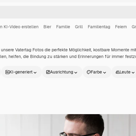
in KI-Video erstellen
Bier
Familie
Grill
Familientag
Feiern
Gr
unsere Vatertag Fotos die perfekte Möglichkeit, kostbare Momente mit d
len, helfen, die Bindung zu stärken und Erinnerungen für immer festz
KI-generiert
Ausrichtung
Farbe
Leute