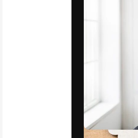
Icons
3D-Modelle
Schriftarten
Die kreative Pl
Arbeit zu verwir
Abonnenten unt
Agenturen und 
Deutsch
Copyright © 2010