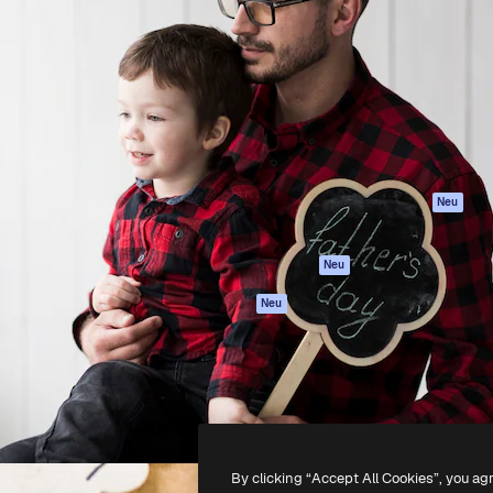
Produkte
Loslegen
attform, um deine beste
Spaces
Academy
klichen. Mehr als 1 Million
KI-Assistent
Dokumentation
er Kreativen, Unternehmen,
KI-Bildgenerator
Support
Studios.
KI-Videogenerator
AGB
KI-
Datenschutzerkl
Stimmengenerator
Originale
Neu
Stock-Inhalte
Cookie-Richtlinie
MCP für
Vertrauenszentr
Neu
Claude/ChatGPT
Partner
Agenten
Neu
Unternehmen
API
Mobile App
Alle Magnific-Tools
-
2026
Freepik Company S.L.U.
Alle Rechte vorbehalten
.
By clicking “Accept All Cookies”, you ag