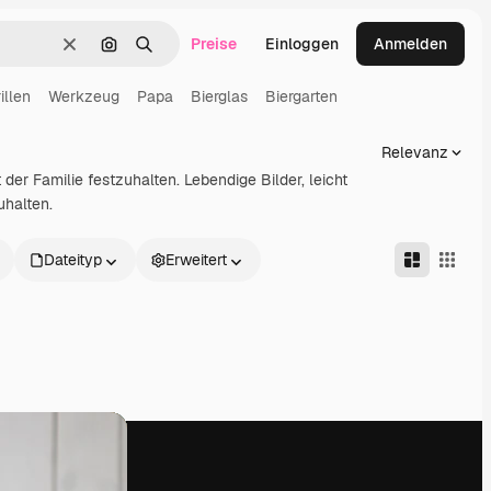
Preise
Einloggen
Anmelden
Löschen
Nach Bild suchen
Suchen
illen
Werkzeug
Papa
Bierglas
Biergarten
Relevanz
er Familie festzuhalten. Lebendige Bilder, leicht
uhalten.
Dateityp
Erweitert