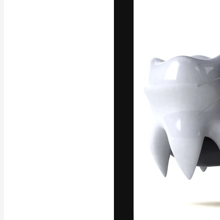
Die kreative Pl
Arbeit zu verwir
Abonnenten unt
Agenturen und 
Deutsch
Copyright © 2010