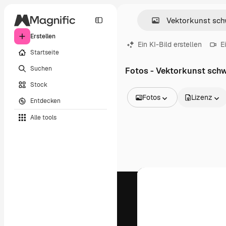
Erstellen
Ein KI-Bild erstellen
E
Startseite
Suchen
Fotos - Vektorkunst sch
Stock
Fotos
Lizenz
Entdecken
Alle Bilder
Alle tools
Vektoren
Illustrationen
Fotos
PSD
Vorlagen
Mockups
Videos
Filmmaterial
Motion Graphics
Videovorlagen
Icons
3D-Modelle
Schriftarten