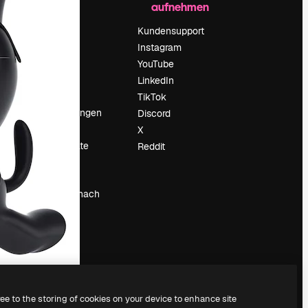
aufnehmen
Preise
Über uns
Kundensupport
Reviews
Instagram
Karriere
YouTube
ärung
Suchtrends
LinkedIn
Blog
TikTok
Veranstaltungen
Discord
um
Slidesgo
X
Deine Inhalte
Reddit
verkaufen
Pressesaal
Suchst du nach
magnific.ai
ree to the storing of cookies on your device to enhance site