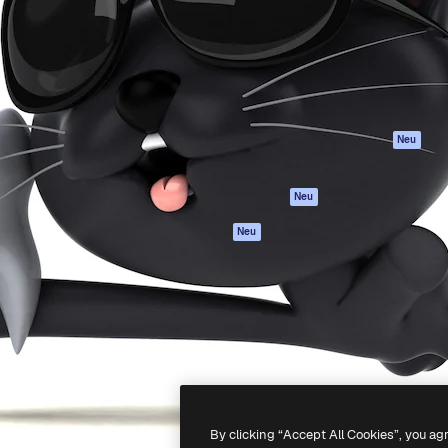
attform, um deine beste
Spaces
Academy
klichen. Mehr als 1 Million
KI-Assistent
Dokumentation
er Kreativen, Unternehmen,
KI-Bildgenerator
Support
Studios.
KI-Videogenerator
AGB
KI-
Datenschutzerkl
Stimmengenerator
Originale
Neu
Stock-Inhalte
Cookie-Richtlinie
MCP für
Vertrauenszentr
Neu
Claude/ChatGPT
Partner
Agenten
Neu
Unternehmen
API
Mobile App
Alle Magnific-Tools
-
2026
Freepik Company S.L.U.
Alle Rechte vorbehalten
.
By clicking “Accept All Cookies”, you ag