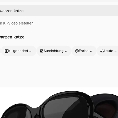
in KI-Video erstellen
warzen katze
KI-generiert
Ausrichtung
Farbe
Leute
Produkte
Loslegen