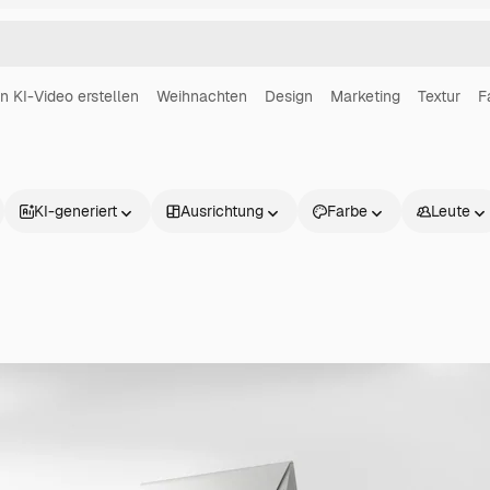
in KI-Video erstellen
Weihnachten
Design
Marketing
Textur
F
KI-generiert
Ausrichtung
Farbe
Leute
Produkte
Loslegen