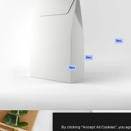
attform, um deine beste
Spaces
Academy
klichen. Mehr als 1 Million
KI-Assistent
Dokumentation
er Kreativen, Unternehmen,
KI-Bildgenerator
Support
Studios.
KI-Videogenerator
AGB
KI-
Datenschutzerkl
Stimmengenerator
Originale
Neu
Stock-Inhalte
Cookie-Richtlinie
MCP für
Vertrauenszentr
Neu
Claude/ChatGPT
Partner
Agenten
Neu
Unternehmen
API
Mobile App
Alle Magnific-Tools
-
2026
Freepik Company S.L.U.
Alle Rechte vorbehalten
.
By clicking “Accept All Cookies”, you ag