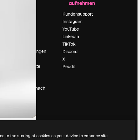
aufnehmen
Preise
Über uns
Kundensupport
Reviews
Instagram
Karriere
YouTube
ärung
Suchtrends
LinkedIn
Blog
TikTok
Veranstaltungen
Discord
um
Slidesgo
X
Deine Inhalte
Reddit
verkaufen
Pressesaal
Suchst du nach
magnific.ai
ree to the storing of cookies on your device to enhance site