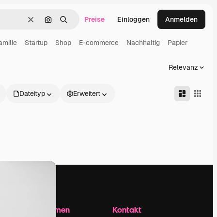
Preise
Einloggen
Anmelden
Löschen
Nach Bild suchen
Suchen
amilie
Startup
Shop
E-commerce
Nachhaltig
Papier
Relevanz
Dateityp
Erweitert
Unternehmen
Kontakt