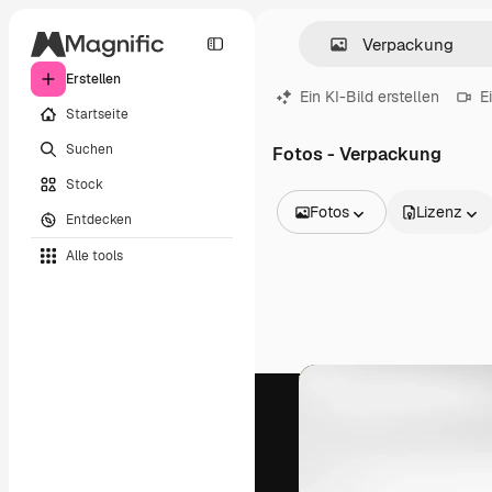
Erstellen
Ein KI-Bild erstellen
E
Startseite
Suchen
Fotos - Verpackung
Stock
Fotos
Lizenz
Entdecken
Alle Bilder
Alle tools
Vektoren
Illustrationen
Fotos
PSD
Vorlagen
Mockups
Videos
Filmmaterial
Motion Graphics
Videovorlagen
Icons
3D-Modelle
Schriftarten