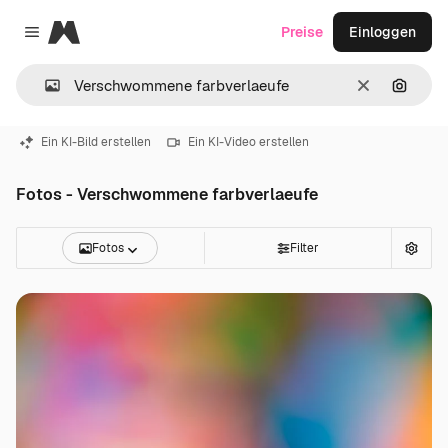
Magnific
Preise
Einloggen
Close menu
Löschen
Nach B
Ein KI-Bild erstellen
Ein KI-Video erstellen
Fotos - Verschwommene farbverlaeufe
Fotos
Filter