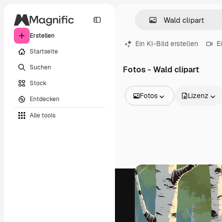
Erstellen
Ein KI-Bild erstellen
E
Startseite
Suchen
Fotos - Wald clipart
Stock
Fotos
Lizenz
Entdecken
Alle Bilder
Alle tools
Vektoren
Illustrationen
Fotos
PSD
Vorlagen
Mockups
Videos
Filmmaterial
Motion Graphics
Videovorlagen
Icons
3D-Modelle
Schriftarten