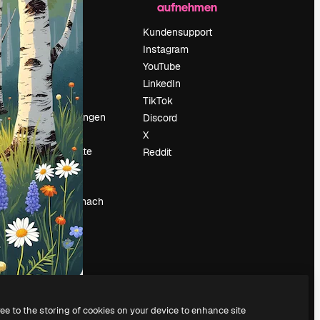
aufnehmen
Preise
Über uns
Kundensupport
Reviews
Instagram
Karriere
YouTube
ärung
Suchtrends
LinkedIn
Blog
TikTok
Veranstaltungen
Discord
um
Slidesgo
X
Deine Inhalte
Reddit
verkaufen
Pressesaal
Suchst du nach
magnific.ai
ree to the storing of cookies on your device to enhance site