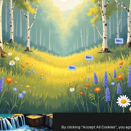
attform, um deine beste
Spaces
Academy
klichen. Mehr als 1 Million
KI-Assistent
Dokumentation
er Kreativen, Unternehmen,
KI-Bildgenerator
Support
Studios.
KI-Videogenerator
AGB
KI-
Datenschutzerkl
Stimmengenerator
Originale
Neu
Stock-Inhalte
Cookie-Richtlinie
MCP für
Vertrauenszentr
Neu
Claude/ChatGPT
Partner
Agenten
Neu
Unternehmen
API
Mobile App
Alle Magnific-Tools
-
2026
Freepik Company S.L.U.
Alle Rechte vorbehalten
.
By clicking “Accept All Cookies”, you ag