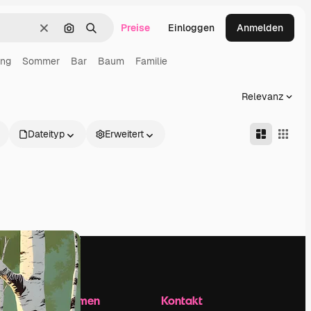
Preise
Einloggen
Anmelden
Löschen
Nach Bild suchen
Suchen
ng
Sommer
Bar
Baum
Familie
Relevanz
Dateityp
Erweitert
Unternehmen
Kontakt