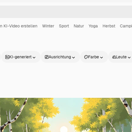
in KI-Video erstellen
Winter
Sport
Natur
Yoga
Herbst
Campi
KI-generiert
Ausrichtung
Farbe
Leute
Produkte
Loslegen