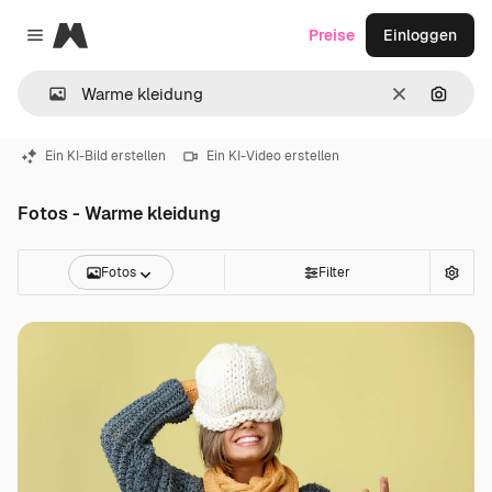
Magnific
Preise
Einloggen
Close menu
Löschen
Nach B
Ein KI-Bild erstellen
Ein KI-Video erstellen
Fotos - Warme kleidung
Fotos
Filter