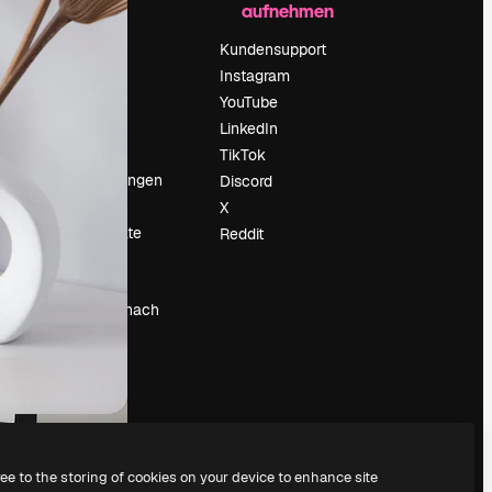
aufnehmen
Preise
Über uns
Kundensupport
Reviews
Instagram
Karriere
YouTube
ärung
Suchtrends
LinkedIn
Blog
TikTok
Veranstaltungen
Discord
um
Slidesgo
X
Deine Inhalte
Reddit
verkaufen
Pressesaal
Suchst du nach
magnific.ai
ree to the storing of cookies on your device to enhance site