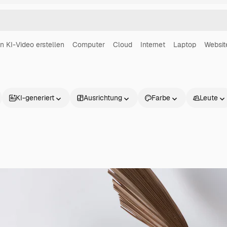
in KI-Video erstellen
Computer
Cloud
Internet
Laptop
Websit
KI-generiert
Ausrichtung
Farbe
Leute
Produkte
Loslegen