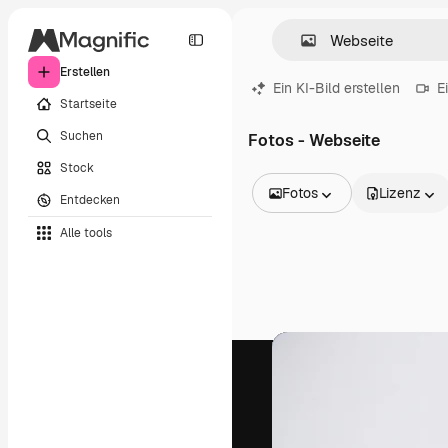
Erstellen
Ein KI-Bild erstellen
E
Startseite
Suchen
Fotos - Webseite
Stock
Fotos
Lizenz
Entdecken
Alle Bilder
Alle tools
Vektoren
Illustrationen
Fotos
PSD
Vorlagen
Mockups
Videos
Filmmaterial
Motion Graphics
Videovorlagen
Icons
3D-Modelle
Schriftarten