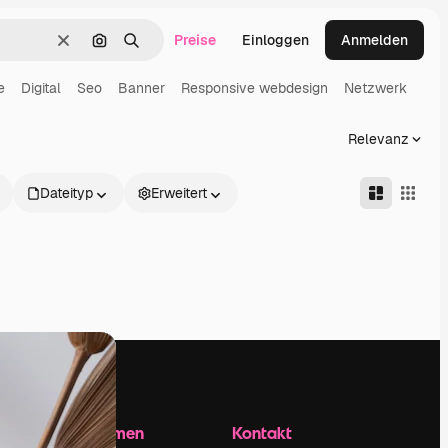
Preise
Einloggen
Anmelden
Löschen
Nach Bild suchen
Suchen
e
Digital
Seo
Banner
Responsive webdesign
Netzwerk
Relevanz
Dateityp
Erweitert
Unternehmen
Kontakt