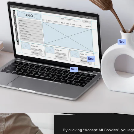
attform, um deine beste
Spaces
Academy
klichen. Mehr als 1 Million
KI-Assistent
Dokumentation
er Kreativen, Unternehmen,
KI-Bildgenerator
Support
Studios.
KI-Videogenerator
AGB
KI-
Datenschutzerkl
Stimmengenerator
Originale
Neu
Stock-Inhalte
Cookie-Richtlinie
MCP für
Vertrauenszentr
Neu
Claude/ChatGPT
Partner
Agenten
Neu
Unternehmen
API
Mobile App
Alle Magnific-Tools
-
2026
Freepik Company S.L.U.
Alle Rechte vorbehalten
.
By clicking “Accept All Cookies”, you ag