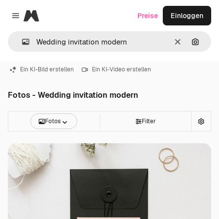
Magnific
Preise
Einloggen
Close menu
Löschen
Nach B
Ein KI-Bild erstellen
Ein KI-Video erstellen
Fotos - Wedding invitation modern
Fotos
Filter