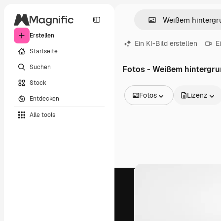
Erstellen
Ein KI-Bild erstellen
E
Startseite
Suchen
Fotos - Weißem hintergr
Stock
Fotos
Lizenz
Entdecken
Alle Bilder
Alle tools
Vektoren
Illustrationen
Fotos
PSD
Vorlagen
Mockups
Videos
Filmmaterial
Motion Graphics
Videovorlagen
Icons
3D-Modelle
Schriftarten