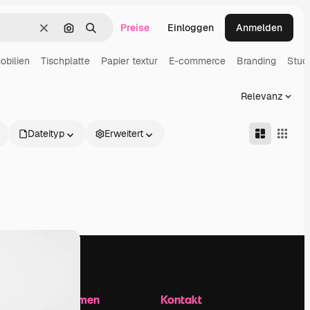
Preise
Einloggen
Anmelden
Löschen
Nach Bild suchen
Suchen
obilien
Tischplatte
Papier textur
E-commerce
Branding
Studi
Relevanz
Dateityp
Erweitert
Unternehmen
Kontakt