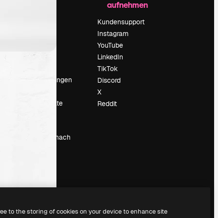
aufnehmen
Preise
Über uns
Kundensupport
Reviews
Instagram
Karriere
YouTube
ärung
Suchtrends
LinkedIn
Blog
TikTok
Veranstaltungen
Discord
um
Slidesgo
X
Deine Inhalte
Reddit
verkaufen
Pressesaal
Suchst du nach
magnific.ai
ree to the storing of cookies on your device to enhance site