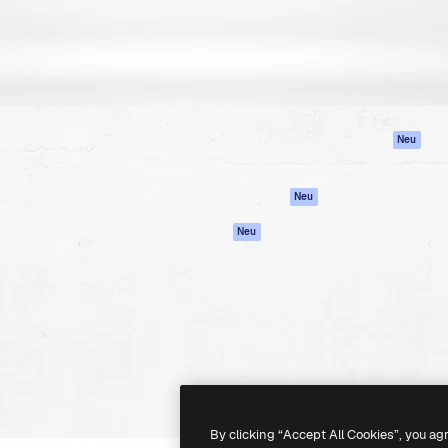
attform, um deine beste
Spaces
Academy
klichen. Mehr als 1 Million
KI-Assistent
Dokumentation
er Kreativen, Unternehmen,
KI-Bildgenerator
Support
Studios.
KI-Videogenerator
AGB
KI-
Datenschutzerkl
Stimmengenerator
Originale
Neu
Stock-Inhalte
Cookie-Richtlinie
MCP für
Vertrauenszentr
Neu
Claude/ChatGPT
Partner
Agenten
Neu
Unternehmen
API
Mobile App
Alle Magnific-Tools
-
2026
Freepik Company S.L.U.
Alle Rechte vorbehalten
.
By clicking “Accept All Cookies”, you ag