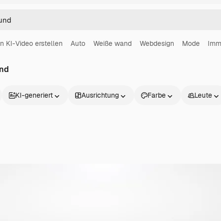
in KI-Video erstellen
Auto
Weiße wand
Webdesign
Mode
Imm
und
KI-generiert
Ausrichtung
Farbe
Leute
Produkte
Loslegen