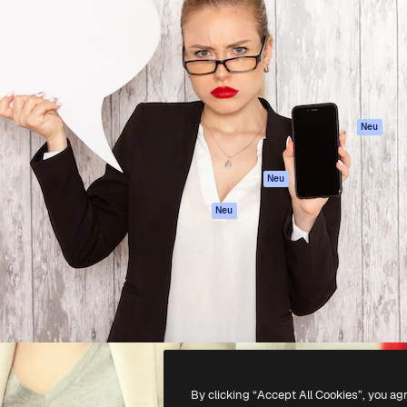
attform, um deine beste
Spaces
Academy
klichen. Mehr als 1 Million
KI-Assistent
Dokumentation
er Kreativen, Unternehmen,
KI-Bildgenerator
Support
Studios.
KI-Videogenerator
AGB
KI-
Datenschutzerkl
Stimmengenerator
Originale
Neu
Stock-Inhalte
Cookie-Richtlinie
MCP für
Vertrauenszentr
Neu
Claude/ChatGPT
Partner
Agenten
Neu
Unternehmen
API
Mobile App
Alle Magnific-Tools
-
2026
Freepik Company S.L.U.
Alle Rechte vorbehalten
.
By clicking “Accept All Cookies”, you ag