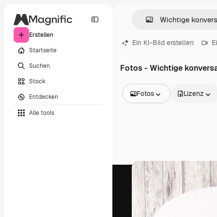
Erstellen
Ein KI-Bild erstellen
E
Startseite
Suchen
Fotos - Wichtige konvers
Stock
Fotos
Lizenz
Entdecken
Alle Bilder
Alle tools
Vektoren
Illustrationen
Fotos
PSD
Vorlagen
Mockups
Videos
Filmmaterial
Motion Graphics
Videovorlagen
Icons
3D-Modelle
Schriftarten