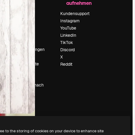
aufnehmen
Preise
Über uns
Kundensupport
Reviews
Instagram
Karriere
YouTube
ärung
Suchtrends
LinkedIn
Blog
TikTok
Veranstaltungen
Discord
um
Slidesgo
X
Deine Inhalte
Reddit
verkaufen
Pressesaal
Suchst du nach
magnific.ai
ree to the storing of cookies on your device to enhance site