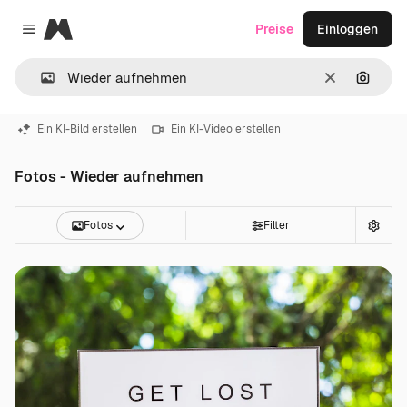
Magnific
Preise
Einloggen
Close menu
Löschen
Nach B
Ein KI-Bild erstellen
Ein KI-Video erstellen
Fotos - Wieder aufnehmen
Fotos
Filter