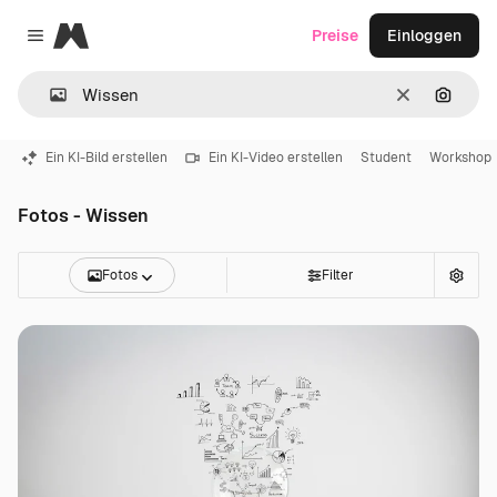
Magnific
Preise
Einloggen
Close menu
Löschen
Nach B
Ein KI-Bild erstellen
Ein KI-Video erstellen
Student
Workshop
Fotos - Wissen
Fotos
Filter