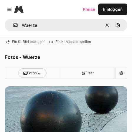
Magnific
Preise
Einloggen
Close menu
Löschen
Nach B
Ein KI-Bild erstellen
Ein KI-Video erstellen
Fotos - Wuerze
Fotos
Filter