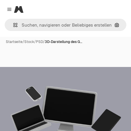
Magnific
Close menu
Nach B
Startseite
/
Stock
/
PSD
/
3D-Darstellung des G…