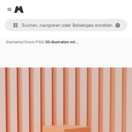
Magnific
Close menu
Nach B
Startseite
/
Stock
/
PSD
/
3D-Illustration mit …