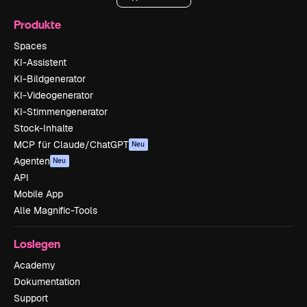
Produkte
Spaces
KI-Assistent
KI-Bildgenerator
KI-Videogenerator
KI-Stimmengenerator
Stock-Inhalte
MCP für Claude/ChatGPT
Neu
Agenten
Neu
API
Mobile App
Alle Magnific-Tools
Loslegen
Academy
Dokumentation
Support