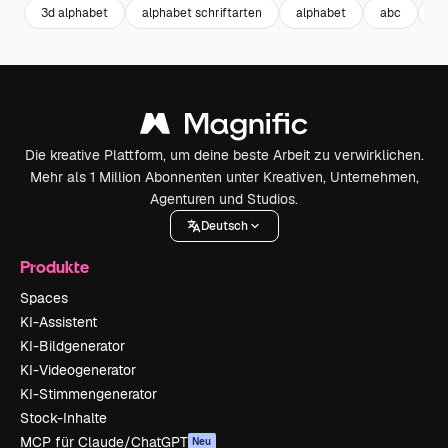
3d alphabet
alphabet schriftarten
alphabet
abc
sc
Die kreative Plattform, um deine beste Arbeit zu verwirklichen.
Mehr als 1 Million Abonnenten unter Kreativen, Unternehmen,
Agenturen und Studios.
Deutsch
Produkte
Spaces
KI-Assistent
KI-Bildgenerator
KI-Videogenerator
KI-Stimmengenerator
Stock-Inhalte
MCP für Claude/ChatGPT
Neu