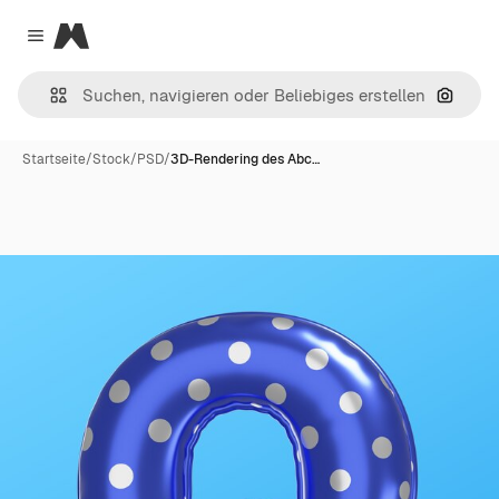
Magnific
Close menu
Nach B
Startseite
/
Stock
/
PSD
/
3D-Rendering des Abc…