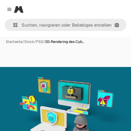
Magnific
Close menu
Nach B
Startseite
/
Stock
/
PSD
/
3D-Rendering des Cyb…