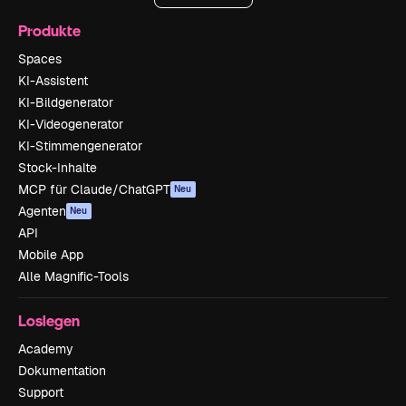
Produkte
Spaces
KI-Assistent
KI-Bildgenerator
KI-Videogenerator
KI-Stimmengenerator
Stock-Inhalte
MCP für Claude/ChatGPT
Neu
Agenten
Neu
API
Mobile App
Alle Magnific-Tools
Loslegen
Academy
Dokumentation
Support