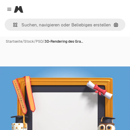
Magnific
Close menu
Nach B
Startseite
/
Stock
/
PSD
/
3D-Rendering des Gra…