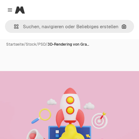
Magnific
Close menu
Nach B
Startseite
/
Stock
/
PSD
/
3D-Rendering von Gra…