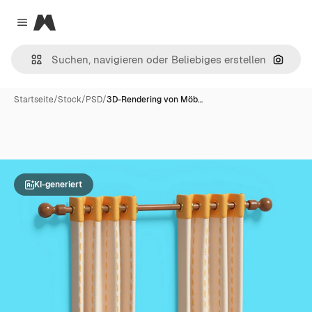
Magnific
Close menu
Nach B
Startseite
/
Stock
/
PSD
/
3D-Rendering von Möb…
KI-generiert