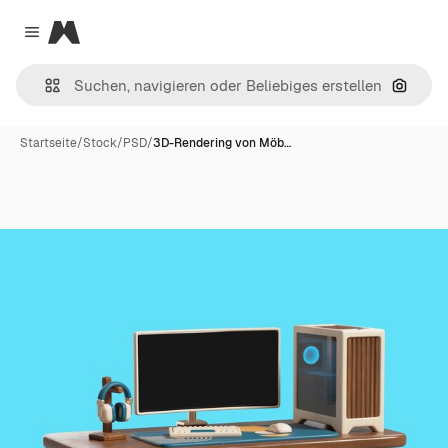
Magnific
Close menu
Nach B
Startseite
/
Stock
/
PSD
/
3D-Rendering von Möb…