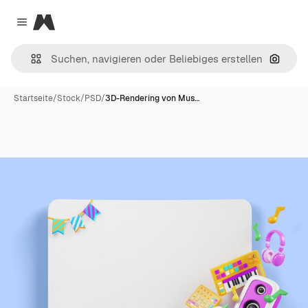
Magnific
Close menu
Nach B
Startseite
/
Stock
/
PSD
/
3D-Rendering von Mus…