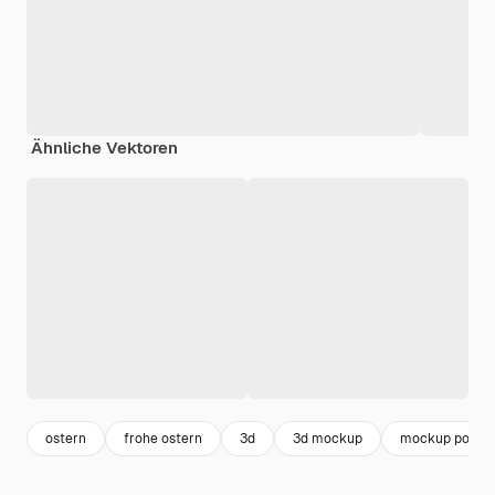
Ähnliche Vektoren
ostern
frohe ostern
3d
3d mockup
mockup poster