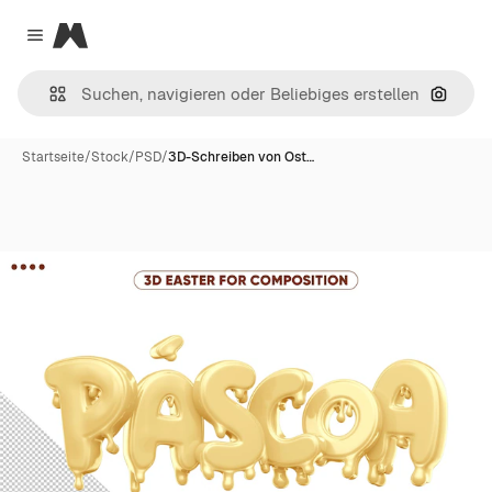
Magnific
Close menu
Nach B
Startseite
/
Stock
/
PSD
/
3D-Schreiben von Ost…