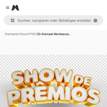
Magnific
Close menu
Nach B
Startseite
/
Stock
/
PSD
/
3D-Stempel Werbeausz…