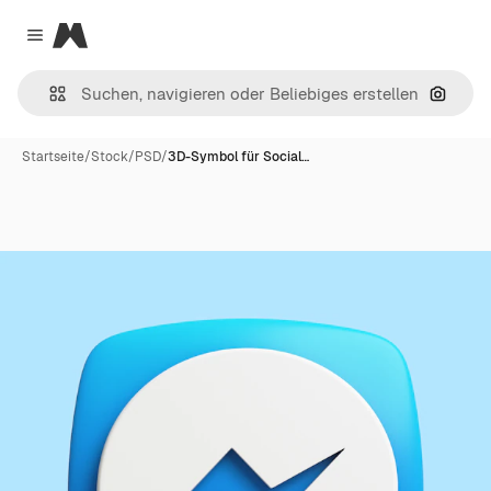
Magnific
Close menu
Nach B
Startseite
/
Stock
/
PSD
/
3D-Symbol für Social…