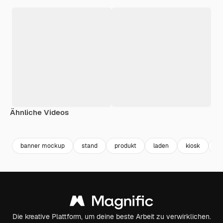
Ähnliche Videos
Premium
Premium
Generiert von KI
Premium
Premium
Generiert v
banner mockup
stand
produkt
laden
kiosk
st
Die kreative Plattform, um deine beste Arbeit zu verwirklichen.