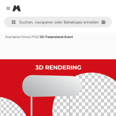
Magnific
Close menu
Nach B
Startseite
/
Stock
/
PSD
/
3D-Tresenstand-Event