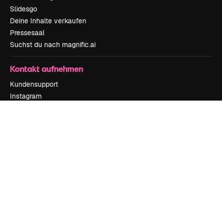
Slidesgo
Deine Inhalte verkaufen
Pressesaal
Suchst du nach magnific.ai
Kontakt aufnehmen
Kundensupport
Instagram
YouTube
LinkedIn
TikTok
Discord
X
Reddit
Copyright © 2010-
2026
Freepik Company S.L.U.
Alle Rechte vorbehalten
.