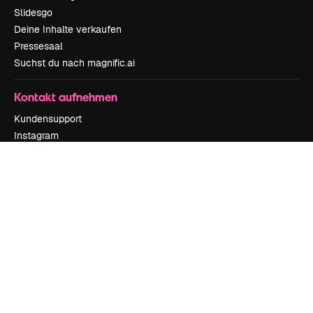
Slidesgo
Deine Inhalte verkaufen
Pressesaal
Suchst du nach magnific.ai
Kontakt aufnehmen
Kundensupport
Instagram
YouTube
LinkedIn
TikTok
Discord
X
Reddit
Copyright © 2010-
2026
Freepik Company S.L.U.
Alle Rechte vorbehalten
.