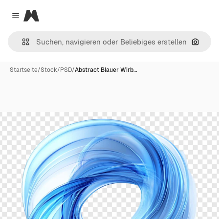
Magnific
Close menu
Nach B
Startseite
/
Stock
/
PSD
/
Abstract Blauer Wirb…