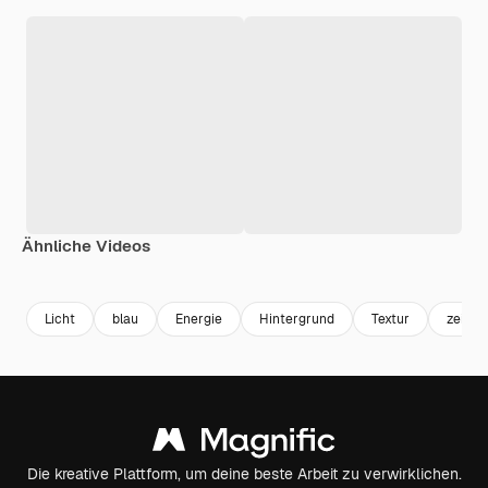
Ähnliche Videos
Premium
Premium
Generiert von KI
Premium
Premium
Licht
blau
Energie
Hintergrund
Textur
zeitge
Die kreative Plattform, um deine beste Arbeit zu verwirklichen.