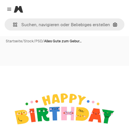
Magnific
Close menu
Nach B
Startseite
/
Stock
/
PSD
/
Alles Gute zum Gebur…