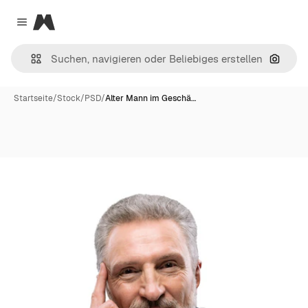
Magnific
Close menu
Nach B
Startseite
/
Stock
/
PSD
/
Alter Mann im Geschä…