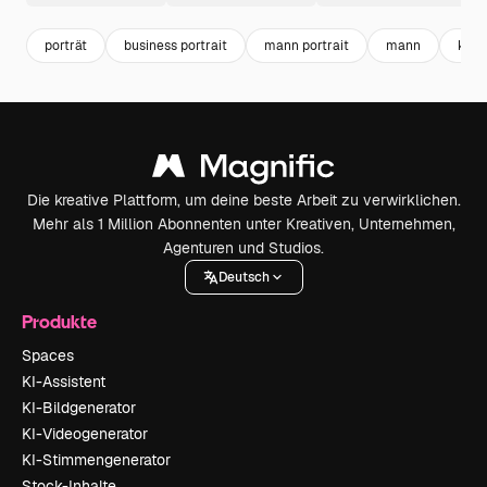
porträt
business portrait
mann portrait
mann
kraw
Die kreative Plattform, um deine beste Arbeit zu verwirklichen.
Mehr als 1 Million Abonnenten unter Kreativen, Unternehmen,
Agenturen und Studios.
Deutsch
Produkte
Spaces
KI-Assistent
KI-Bildgenerator
KI-Videogenerator
KI-Stimmengenerator
Stock-Inhalte