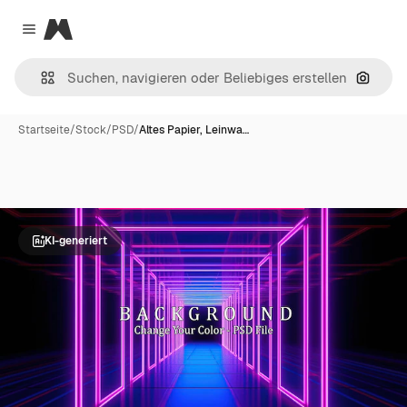
Magnific
Close menu
Nach B
Startseite
/
Stock
/
PSD
/
Altes Papier, Leinwa…
KI-generiert