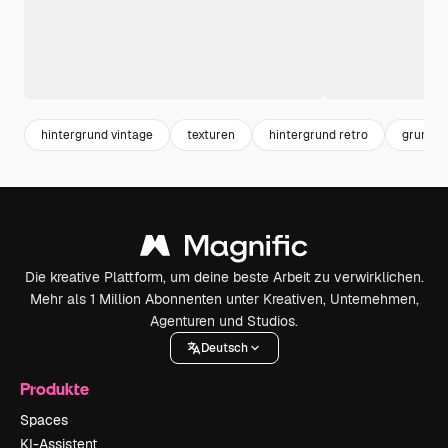
hintergrund vintage
texturen
hintergrund retro
grunge 
Die kreative Plattform, um deine beste Arbeit zu verwirklichen.
Mehr als 1 Million Abonnenten unter Kreativen, Unternehmen,
Agenturen und Studios.
Deutsch
Produkte
Spaces
KI-Assistent