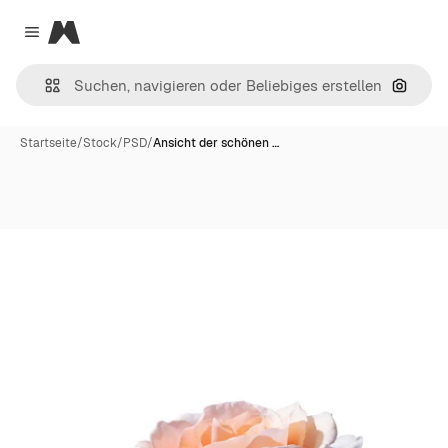
Magnific
Close menu
Nach B
Startseite
/
Stock
/
PSD
/
Ansicht der schönen …