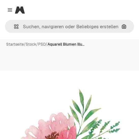
Magnific
Close menu
Nach B
Startseite
/
Stock
/
PSD
/
Aquarell Blumen Illu…