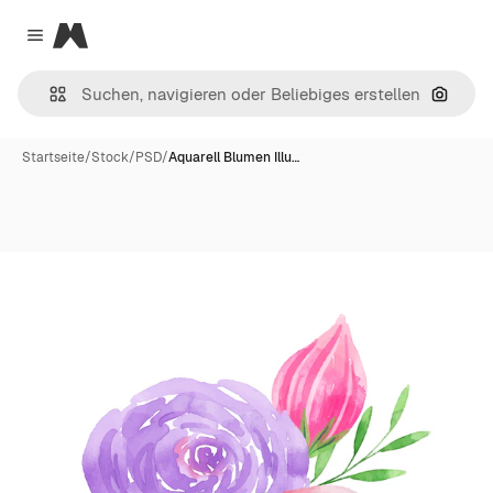
Magnific
Close menu
Nach B
Startseite
/
Stock
/
PSD
/
Aquarell Blumen Illu…