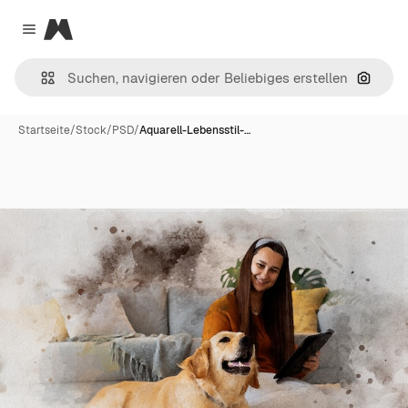
Magnific
Close menu
Nach B
Startseite
/
Stock
/
PSD
/
Aquarell-Lebensstil-…