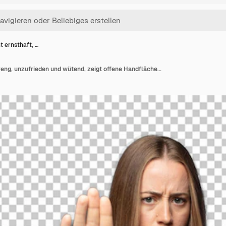
t ernsthaft, …
Aussieht ernsthaft, streng, unzufrieden und wütend, zeigt offene Handflächen und macht eine Haltegeste