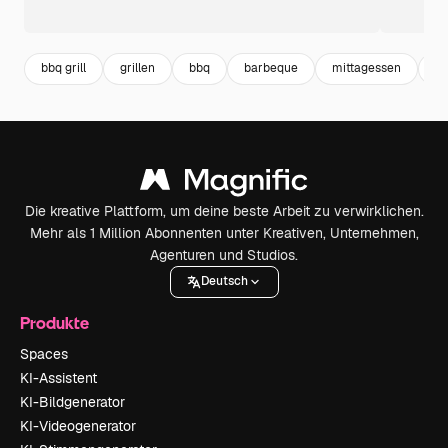
bbq grill
grillen
bbq
barbeque
mittagessen
ri
Die kreative Plattform, um deine beste Arbeit zu verwirklichen.
Mehr als 1 Million Abonnenten unter Kreativen, Unternehmen,
Agenturen und Studios.
Deutsch
Produkte
Spaces
KI-Assistent
KI-Bildgenerator
KI-Videogenerator