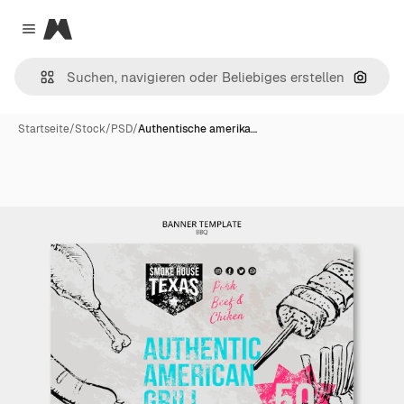
Magnific
Close menu
Nach B
Startseite
/
Stock
/
PSD
/
Authentische amerika…