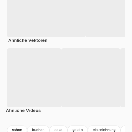
Ähnliche Vektoren
Ähnliche Videos
Premium
Premium
Premium
Premium
sahne
kuchen
cake
gelato
eis zeichnung
des