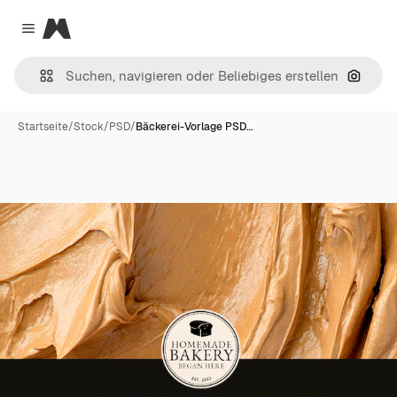
Magnific
Close menu
Nach B
Startseite
/
Stock
/
PSD
/
Bäckerei-Vorlage PSD…