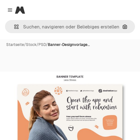
Magnific
Close menu
Nach B
Startseite
/
Stock
/
PSD
/
Banner-Designvorlage…