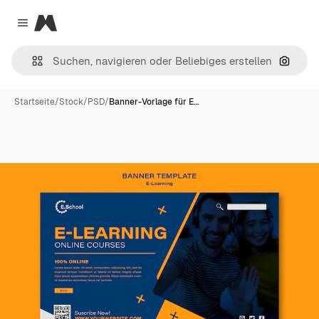
Magnific
Close menu
Nach B
Startseite
/
Stock
/
PSD
/
Banner-Vorlage für E…